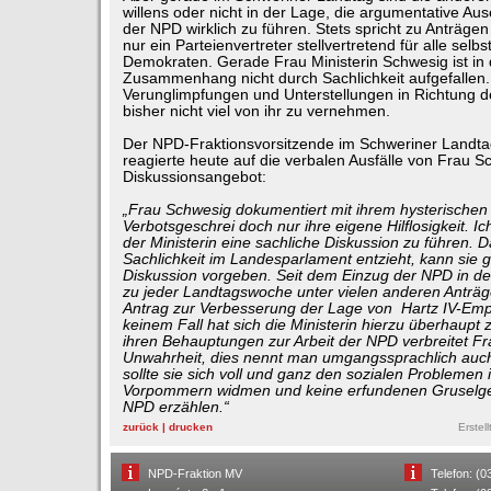
willens oder nicht in der Lage, die argumentative Au
der NPD wirklich zu führen. Stets spricht zu Anträg
nur ein Parteienvertreter stellvertretend für alle selb
Demokraten. Gerade Frau Ministerin Schwesig ist in
Zusammenhang nicht durch Sachlichkeit aufgefallen
Verunglimpfungen und Unterstellungen in Richtung 
bisher nicht viel von ihr zu vernehmen.
Der NPD-Fraktionsvorsitzende im Schweriner Landta
reagierte heute auf die verbalen Ausfälle von Frau 
Diskussionsangebot:
„Frau Schwesig dokumentiert mit ihrem hysterische
Verbotsgeschrei doch nur ihre eigene Hilflosigkeit. Ich
der Ministerin eine sachliche Diskussion zu führen. D
Sachlichkeit im Landesparlament entzieht, kann sie g
Diskussion vorgeben. Seit dem Einzug der NPD in d
zu jeder Landtagswoche unter vielen anderen Anträ
Antrag zur Verbesserung der Lage von Hartz IV-Empf
keinem Fall hat sich die Ministerin hierzu überhaupt 
ihren Behauptungen zur Arbeit der NPD verbreitet F
Unwahrheit, dies nennt man umgangssprachlich auc
sollte sie sich voll und ganz den sozialen Problemen
Vorpommern widmen und keine erfundenen Gruselge
NPD erzählen.“
zurück
|
drucken
Erstel
NPD-Fraktion MV
Telefon: (