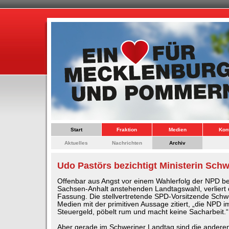
Start
Fraktion
Medien
Kon
Aktuelles
Nachrichten
Archiv
Udo Pastörs bezichtigt Ministerin Sch
Offenbar aus Angst vor einem Wahlerfolg der NPD be
Sachsen-Anhalt anstehenden Landtagswahl, verliert d
Fassung. Die stellvertretende SPD-Vorsitzende Schwe
Medien mit der primitiven Aussage zitiert, „die NPD i
Steuergeld, pöbelt rum und macht keine Sacharbeit.“
Aber gerade im Schweriner Landtag sind die anderen