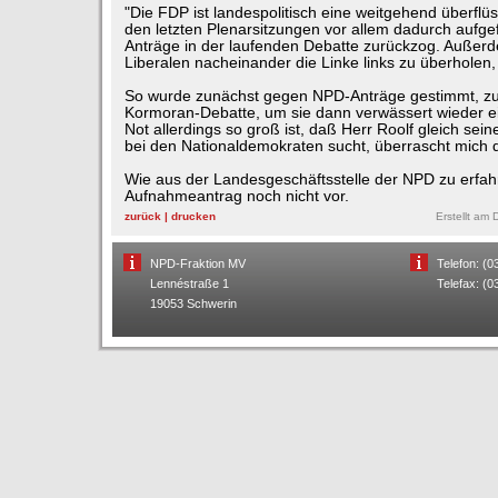
"Die FDP ist landespolitisch eine weitgehend überflüss
den letzten Plenarsitzungen vor allem dadurch aufgefa
Anträge in der laufenden Debatte zurückzog. Außer
Liberalen nacheinander die Linke links zu überholen,
So wurde zunächst gegen NPD-Anträge gestimmt, zul
Kormoran-Debatte, um sie dann verwässert wieder e
Not allerdings so groß ist, daß Herr Roolf gleich sein
bei den Nationaldemokraten sucht, überrascht mich 
Wie aus der Landesgeschäftsstelle der NPD zu erfahre
Aufnahmeantrag noch nicht vor.
zurück
|
drucken
Erstellt am
NPD-Fraktion MV
Telefon: (
Lennéstraße 1
Telefax: (
19053 Schwerin