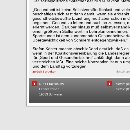
Der sozialpolitische Sprecher der NPD-Fraktion Stef
„Gesundheit ist keine Selbstverständlichkeit und vie
beschäftigen sich erst dann damit, wenn sie erkrankt 
gesundheitsbewußte Erziehung muß aber schon in d
beginnen. Gesund zu leben und auch so zu essen, m
erlernt werden. Darüber hinaus muß selbstverständli
einen größeren Stellenwert im Lehrplan einnehmen. 
Sportstunde ist dem zunehmenden Gesundheitsverfal
Übergewichtigkeit von Schülern entgegenzuwirken.“
Stefan Köster machte abschließend deutlich, daß es 
wenn in der Koalitionsvereinbarung die Landesregie
für „Sport und Gesundheitslehre“ ankündigt, dann ab
verstreichen läßt. Eine solche Konzeption ist nun um
und dem Landtag vorzulegen.
zurück
|
drucken
Erstellt 
NPD-Fraktion MV
Telefon: (
Lennéstraße 1
Telefax: (
19053 Schwerin