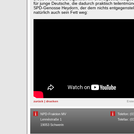
für junge Deutsche, die dadurch praktisch teilentmün
SPD-Genosse Heydorn, der dem nichts entgegenstel
natürlich auch sein Fett weg:
zurück
|
drucken
Erste
NPD-Fraktion MV
Telefon: (
Lennéstraße 1
Telefax: (
19053 Schwerin