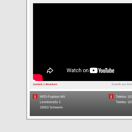
zurück
|
drucken
Erstellt am D
NPD-Fraktion MV
Telefon: (
Lennéstraße 1
Telefax: (
19053 Schwerin