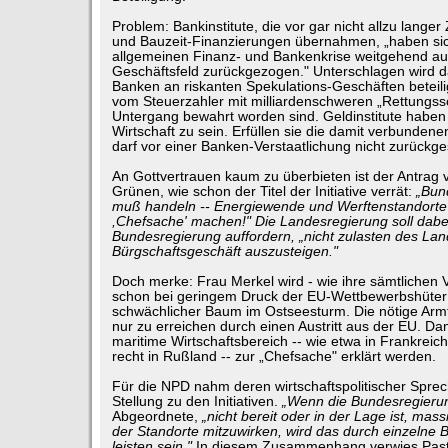
Problem: Bankinstitute, die vor gar nicht allzu langer 
und Bauzeit-Finanzierungen übernahmen, „haben sic
allgemeinen Finanz- und Bankenkrise weitgehend a
Geschäftsfeld zurückgezogen." Unterschlagen wird da
Banken an riskanten Spekulations-Geschäften beteilig
vom Steuerzahler mit milliardenschweren „Rettungs
Untergang bewahrt worden sind. Geldinstitute haben
Wirtschaft zu sein. Erfüllen sie die damit verbundene
darf vor einer Banken-Verstaatlichung nicht zurückg
An Gottvertrauen kaum zu überbieten ist der Antrag 
Grünen, wie schon der Titel der Initiative verrät:
„Bun
muß handeln -- Energiewende und Werftenstandorte
,Chefsache' machen!" Die Landesregierung soll dabe
Bundesregierung auffordern, „nicht zulasten des La
Bürgschaftsgeschäft auszusteigen."
Doch merke: Frau Merkel wird - wie ihre sämtlichen 
schon bei geringem Druck der EU-Wettbewerbshüter 
schwächlicher Baum im Ostseesturm. Die nötige Armfr
nur zu erreichen durch einen Austritt aus der EU. Da
maritime Wirtschaftsbereich -- wie etwa in Frankreich,
recht in Rußland -- zur „Chefsache" erklärt werden.
Für die NPD nahm deren wirtschaftspolitischer Spre
Stellung zu den Initiativen.
„Wenn die Bundesregieru
Abgeordnete,
„nicht bereit oder in der Lage ist, mas
der Standorte mitzuwirken, wird das durch einzelne 
leisten sein."
In diesem Zusammenhang verwies Pastö