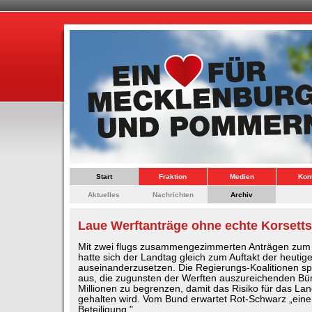
Start
Fraktion
Medien
Kon
Aktuelles
Nachrichten
Archiv
Laue Werftanträge ohne echte Korsett
Mit zwei flugs zusammengezimmerten Anträgen zu
hatte sich der Landtag gleich zum Auftakt der heutig
auseinanderzusetzen. Die Regierungs-Koalitionen sp
aus, die zugunsten der Werften auszureichenden Bü
Millionen zu begrenzen, damit das Risiko für das Lan
gehalten wird. Vom Bund erwartet Rot-Schwarz „ei
Beteiligung."