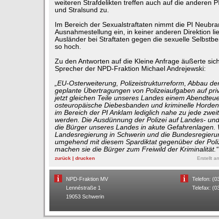
weiteren Strafdelikten treffen auch auf die anderen
und Stralsund zu.
Im Bereich der Sexualstraftaten nimmt die PI Neubr
Ausnahmestellung ein, in keiner anderen Direktion lie
Ausländer bei Straftaten gegen die sexuelle Selbst
so hoch.
Zu den Antworten auf die Kleine Anfrage äußerte sich
Sprecher der NPD-Fraktion Michael Andrejewski:
„EU-Osterweiterung, Polizeistrukturreform, Abbau de
geplante Übertragungen von Polizeiaufgaben auf pri
jetzt gleichen Teile unseres Landes einem Abendteuer
osteuropäische Diebesbanden und kriminelle Horden.
im Bereich der PI Anklam lediglich nahe zu jede zweit
werden. Die Ausdünnung der Polizei auf Landes- un
die Bürger unseres Landes in akute Gefahrenlagen.
Landesregierung in Schwerin und die Bundesregierung
umgehend mit diesem Spardiktat gegenüber der Poli
machen sie die Bürger zum Freiwild der Kriminalität.“
zurück
|
drucken
Erstellt 
NPD-Fraktion MV
Telefon: (
Lennéstraße 1
Telefax: (
19053 Schwerin