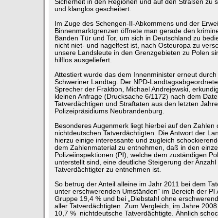
Sicherheit in den Regionen und auf den Straßen zu s
und klanglos gescheitert.
Im Zuge des Schengen-II-Abkommens und der Erwei
Binnenmarktgrenzen öffnete man gerade den krimine
Banden Tür und Tor, um sich in Deutschland zu bedie
nicht niet- und nagelfest ist, nach Osteuropa zu vers
unsere Landsleute in den Grenzgebieten zu Polen si
hilflos ausgeliefert.
Attestiert wurde das dem Innenminister erneut durch
Schweriner Landtag. Der NPD-Landtagsabgeordnete 
Sprecher der Fraktion, Michael Andrejewski, erkundig
kleinen Anfrage (Drucksache 6/1172) nach dem Date
Tatverdächtigen und Straftaten aus den letzten Jahr
Polizeipräsidiums Neubrandenburg.
Besonderes Augenmerk liegt hierbei auf den Zahlen
nichtdeutschen Tatverdächtigten. Die Antwort der La
hierzu einige interessante und zugleich schockierende
dem Zahlenmaterial zu entnehmen, daß in den einze
Polizeiinspektionen (PI), welche dem zuständigen Pol
unterstellt sind, eine deutliche Steigerung der Anzah
Tatverdächtigter zu entnehmen ist.
So betrug der Anteil alleine im Jahr 2011 bei dem Tatd
unter erschwerenden Umständen“ im Bereich der PI 
Gruppe 19,4 % und bei „Diebstahl ohne erschweren
aller Tatverdächtigten. Zum Vergleich, im Jahre 200
10,7 % nichtdeutsche Tatverdächtigte. Ähnlich scho