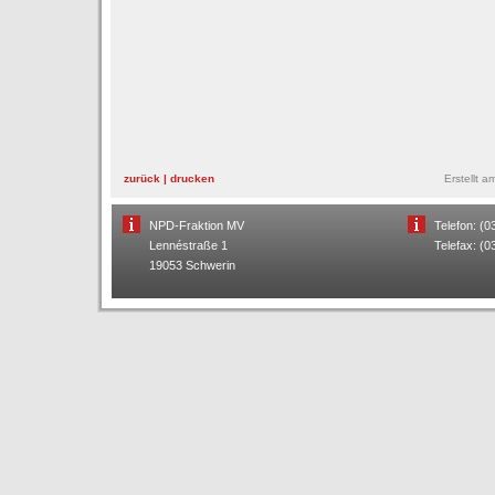
zurück
|
drucken
Erstellt 
NPD-Fraktion MV
Telefon: (
Lennéstraße 1
Telefax: (
19053 Schwerin