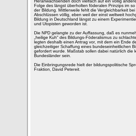
Heranwachsenden doch vielfach auf ein völlig ander
Folge des längst überholten föderalen Prinzips im so
der Bildung. Mittlerweile fehlt die Vergleichbarkeit b
Abschlüssen völlig, eben weil der einst weltweit hoc
Bildung in Deutschland längst zu einem Experimentie
und Utopisten geworden ist.
Die NPD gelangte zu der Auffassung, daß es nunmehr 
„heilige Kuh" des Bildungs-Föderalismus zu schlacht
legten deshalb einen Antrag vor, mit dem ein Ende de
gleichzeitiger Schaffung eines bundeseinheitlichen 
gefordert wurde. Maßstab sollen dabei natürlich die 
Bundesländer sein.
Die Einbringungsrede hielt der bildungspolitische S
Fraktion, David Petereit.