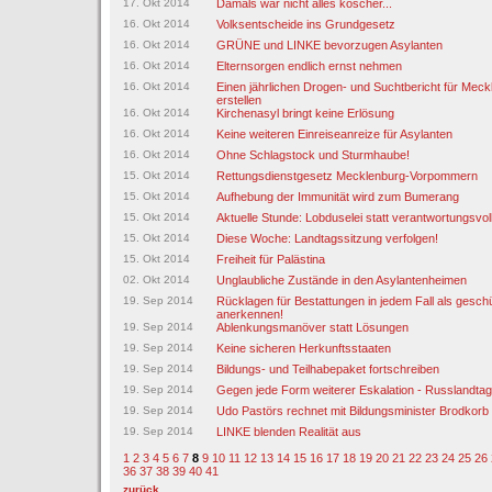
17. Okt 2014
Damals war nicht alles koscher...
16. Okt 2014
Volksentscheide ins Grundgesetz
16. Okt 2014
GRÜNE und LINKE bevorzugen Asylanten
16. Okt 2014
Elternsorgen endlich ernst nehmen
16. Okt 2014
Einen jährlichen Drogen- und Suchtbericht für Me
erstellen
16. Okt 2014
Kirchenasyl bringt keine Erlösung
16. Okt 2014
Keine weiteren Einreiseanreize für Asylanten
16. Okt 2014
Ohne Schlagstock und Sturmhaube!
15. Okt 2014
Rettungsdienstgesetz Mecklenburg-Vorpommern
15. Okt 2014
Aufhebung der Immunität wird zum Bumerang
15. Okt 2014
Aktuelle Stunde: Lobduselei statt verantwortungsvoll
15. Okt 2014
Diese Woche: Landtagssitzung verfolgen!
15. Okt 2014
Freiheit für Palästina
02. Okt 2014
Unglaubliche Zustände in den Asylantenheimen
19. Sep 2014
Rücklagen für Bestattungen in jedem Fall als gesc
anerkennen!
19. Sep 2014
Ablenkungsmanöver statt Lösungen
19. Sep 2014
Keine sicheren Herkunftsstaaten
19. Sep 2014
Bildungs- und Teilhabepaket fortschreiben
19. Sep 2014
Gegen jede Form weiterer Eskalation - Russlandta
19. Sep 2014
Udo Pastörs rechnet mit Bildungsminister Brodkorb
19. Sep 2014
LINKE blenden Realität aus
1
2
3
4
5
6
7
8
9
10
11
12
13
14
15
16
17
18
19
20
21
22
23
24
25
26
36
37
38
39
40
41
zurück