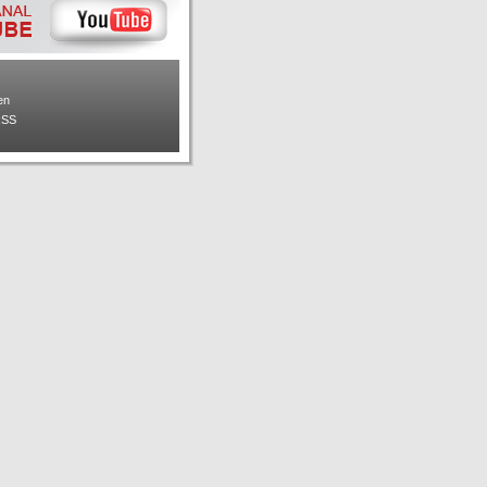
en
RSS